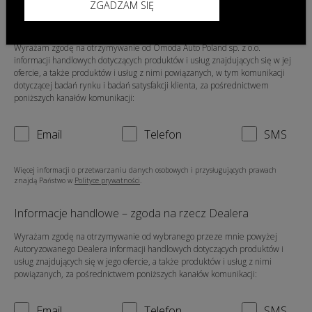
ZGADZAM SIĘ
Informacje handlowe – zgoda na rzecz Omoda Auto
Poland sp. z o.o.
Wyrażam zgodę na otrzymywanie od Omoda Auto Poland sp. z o.o.
informacji handlowych dotyczących produktów i usług znajdujących się w jej
ofercie, a także produktów i usług z nimi powiązanych, w tym komunikacji
dotyczącej badań rynku i badań satysfakcji klienta, za pośrednictwem
poniższych kanałów komunikacji:
Email
Telefon
SMS
Więcej informacji o przetwarzaniu danych osobowych i przysługujących prawach
znajdą Państwo w
Polityce prywatności
.
Informacje handlowe – zgoda na rzecz Dealera
Wyrażam zgodę na otrzymywanie od wybranego przeze mnie powyżej
Autoryzowanego Dealera informacji handlowych dotyczących produktów i
usług znajdujących się w jego ofercie, a także produktów i usług z nimi
powiązanych, za pośrednictwem poniższych kanałów komunikacji:
Email
Telefon
SMS