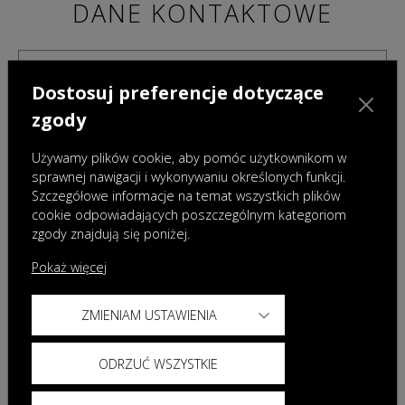
DANE KONTAKTOWE
Dostosuj preferencje dotyczące
zgody
Używamy plików cookie, aby pomóc użytkownikom w
sprawnej nawigacji i wykonywaniu określonych funkcji.
Szczegółowe informacje na temat wszystkich plików
cookie odpowiadających poszczególnym kategoriom
zgody znajdują się poniżej.
Pokaż więcej
ZMIENIAM USTAWIENIA
Administratorami danych osobowych podanych w powyższym formularzu są Omoda
Auto Poland sp. z o.o. z siedzibą w Warszawie oraz wybrany przez Państwa Dealer.
Dane te będą przetwarzane w celu przygotowania i przedstawienia oferty. Więcej
ODRZUĆ WSZYSTKIE
informacji dotyczących przetwarzania danych znajdą Państwo w
Polityce prywatności
Omoda oraz
Klauzuli informacyjnej Dealera
.